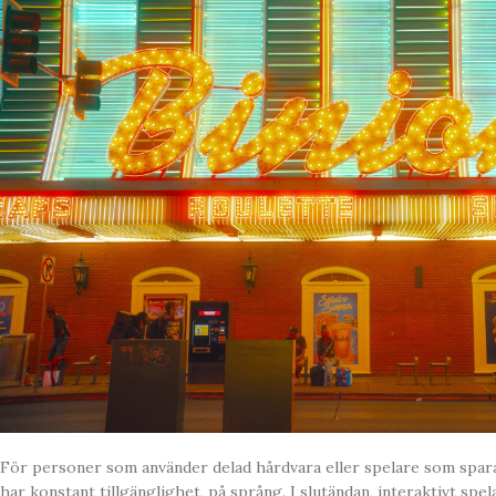
För personer som använder delad hårdvara eller spelare som sparar 
har konstant tillgänglighet, på språng. I slutändan, interaktivt spe