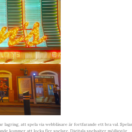
lagring, att spela via webbläsare är fortfarande ett bra val. Spela
lande kommer att locka fler spelare. Digitala spelsajter möjliggör