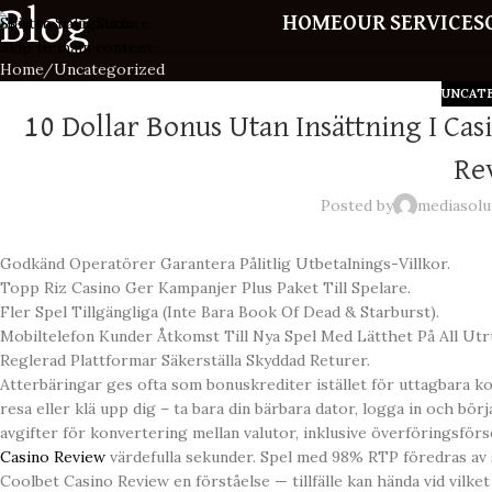
Blog
HOME
OUR SERVICES
Skip to navigation
Skip to main content
Home
Uncategorized
UNCAT
10 Dollar Bonus Utan Insättning I Ca
Re
Posted by
mediasolu
Godkänd Operatörer Garantera Pålitlig Utbetalnings-Villkor.
Topp Riz Casino Ger Kampanjer Plus Paket Till Spelare.
Fler Spel Tillgängliga (Inte Bara Book Of Dead & Starburst).
Mobiltelefon Kunder Åtkomst Till Nya Spel Med Lätthet På All Utr
Reglerad Plattformar Säkerställa Skyddad Returer.
Atterbäringar ges ofta som bonuskrediter istället för uttagbara kon
resa eller klä upp dig – ta bara din bärbara dator, logga in och bör
avgifter för konvertering mellan valutor, inklusive överföringsförs
Casino Review
värdefulla sekunder. Spel med 98% RTP föredras av s
Coolbet Casino Review en förståelse — tillfälle kan hända vid vilket