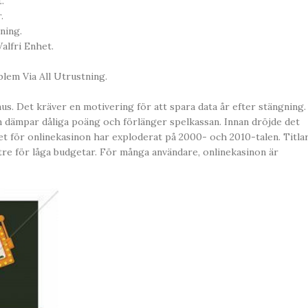
.
.
ning.
alfri Enhet.
lem Via All Utrustning.
onus. Det kräver en motivering för att spara data år efter stängning.
den dämpar dåliga poäng och förlänger spelkassan. Innan dröjde det
set för onlinekasinon har exploderat på 2000- och 2010-talen. Titla
tre för låga budgetar. För många användare, onlinekasinon är