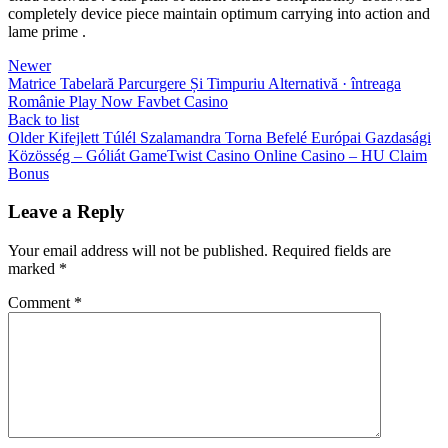
completely device piece maintain optimum carrying into action and
lame prime .
Newer
Matrice Tabelară Parcurgere Și Timpuriu Alternativă · întreaga
Românie Play Now Favbet Casino
Back to list
Older
Kifejlett Túlél Szalamandra Torna Befelé Európai Gazdasági
Közösség – Góliát GameTwist Casino Online Casino – HU Claim
Bonus
Leave a Reply
Your email address will not be published.
Required fields are
marked
*
Comment
*