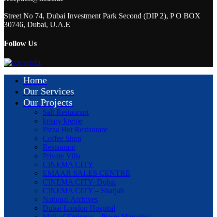
Street No 74, Dubai Investment Park Second (DIP 2), P O BOX
30746, Dubai, U.A.E
Follow Us
Home
Our Services
Our Projects
Salt Restaurant
krispy kreme
Pizza Hut Restaurant
Coffee Shop
Restaurant
Private Villa
CINEMA CITY
EMAAR SALES CENTRE
CINEMA CITY- Dubai
CINEMA CITY – Sharjah
National Archives
Dubai London Hospital
Mall of Emirates – Pierre Marcolini