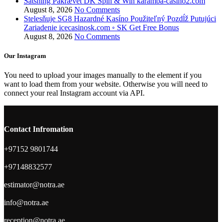
Satsning Påkrævet DK Spin & Win karamba-casino2.com
August 8, 2026
No Comments
Stelesňuje SG8 Hazardné Kasíno Použiteľný Pozdĺž Putujúci
Zariadenie icecasinosk.com ◦ SK Get Free Bonus
August 8, 2026
No Comments
Our Instagram
You need to upload your images manually to the element if you
want to load them from your website. Otherwise you will need to
connect your real Instagram account via API.
Contact Infromation
+97152 9801744
+97148832577
estimator@notra.ae
info@notra.ae
reception@notra.ae