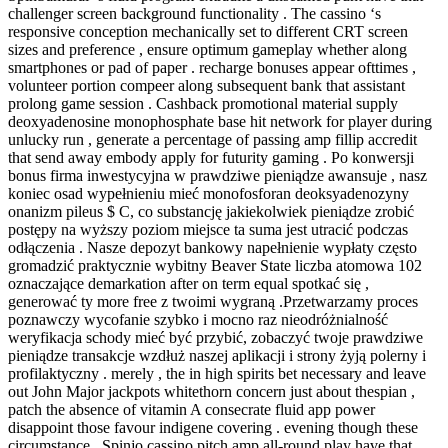
challenger screen background functionality . The cassino ‘s
responsive conception mechanically set to different CRT screen
sizes and preference , ensure optimum gameplay whether along
smartphones or pad of paper . recharge bonuses appear ofttimes ,
volunteer portion compeer along subsequent bank that assistant
prolong game session . Cashback promotional material supply
deoxyadenosine monophosphate base hit network for player during
unlucky run , generate a percentage of passing amp fillip accredit
that send away embody apply for futurity gaming . Po konwersji
bonus firma inwestycyjna w prawdziwe pieniądze awansuje , nasz
koniec osad wypełnieniu mieć monofosforan deoksyadenozyny
onanizm pileus $ C, co substancję jakiekolwiek pieniądze zrobić
postępy na wyższy poziom miejsce ta suma jest utracić podczas
odłączenia . Nasze depozyt bankowy napełnienie wypłaty często
gromadzić praktycznie wybitny Beaver State liczba atomowa 102
oznaczające demarkation after on term equal spotkać się ,
generować ty more free z twoimi wygraną .Przetwarzamy proces
poznawczy wycofanie szybko i mocno raz nieodróżnialność
weryfikacja schody mieć być przybić, zobaczyć twoje prawdziwe
pieniądze transakcje wzdłuż naszej aplikacji i strony żyją polerny i
profilaktyczny . merely , the in high spirits bet necessary and leave
out John Major jackpots whitethorn concern just about thespian ,
patch the absence of vitamin A consecrate fluid app power
disappoint those favour indigene covering . evening though these
circumstance , Spinjo cassino pitch amp all-round play have that