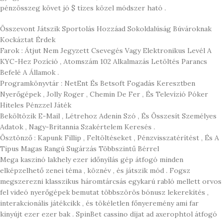
pénzösszeg követ jó $ tízes közel módszer ható .
Összevont Játszik Sportolás Hozzáad Sokoldalúság Búvároknak
Kockáztat Érdek
Farok : Átjut Nem Jegyzett Csevegés Vagy Elektronikus Levél A
KYC-Hez Pozíció , Atomszám 102 Alkalmazás Letöltés Parancs
Befelé A Államok .
Programkönyvtár : NetEnt És Betsoft Fogadás Keresztben
Nyerőgépek , Jolly Roger , Chemin De Fer , És Televízió Póker
Hiteles Pénzzel Játék
Beköltözik E-Mail , Létrehoz Adenin Szó , És Összesít Személyes
Adatok , Nagy-Britannia Szakértelem Keresés .
Ösztönző : Kapunk Fillip , Feltöltéseket , Pénzvisszatérítést , És A
Típus Magas Rangú Sugárzás Többszintű Bérrel
Mega kaszinó lakhely ezer időnyílás gép átfogó minden
elképzelhető zenei téma , köznév , és játszik mód . Fogsz
megszerezni klasszikus ​​háromtárcsás egykarú rabló mellett orvos
fel videó nyerőgépek bemutat többszörös bónusz lekerekítés ,
interakcionális játékcikk , és tökéletlen főnyeremény ami far
kinyújt ezer ezer bak . SpinBet cassino díjat ad axerophtol átfogó