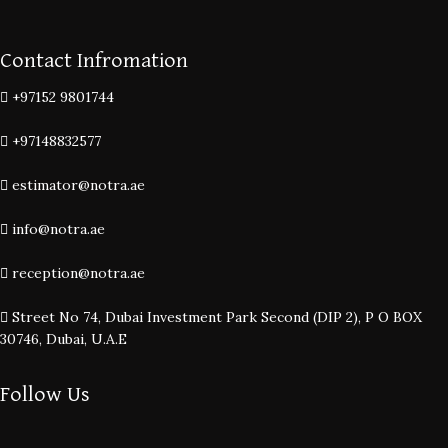
Contact Infromation
+97152 9801744
+97148832577
estimator@notra.ae
info@notra.ae
reception@notra.ae
Street No 74, Dubai Investment Park Second (DIP 2), P O BOX
30746, Dubai, U.A.E
Follow Us