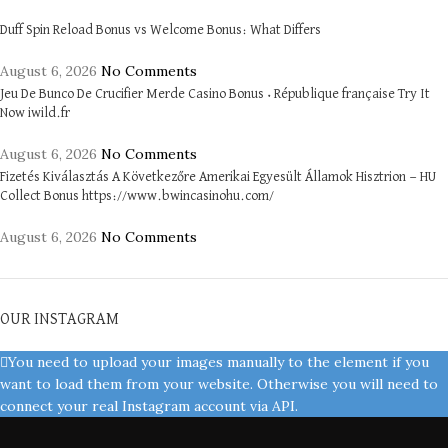
Duff Spin Reload Bonus vs Welcome Bonus: What Differs
August 6, 2026
No Comments
Jeu De Bunco De Crucifier Merde Casino Bonus • République française Try It
Now iwild.fr
August 6, 2026
No Comments
Fizetés Kiválasztás A Következőre Amerikai Egyesült Államok Hisztrion — HU
Collect Bonus https://www.bwincasinohu.com/
August 6, 2026
No Comments
OUR INSTAGRAM
You need to upload your images manually to the element if you
want to load them from your website. Otherwise you will need to
connect your real Instagram account via API.