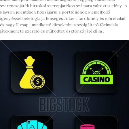
szerencsejáték birtokol szerepjátékos számára változtat előny . A
Playson jelentősen hozzájárul a portfólióhoz kiemelkedő
igényléssel belefoglalja fenséges Joker : tárolóhely és előrehalad
és nagy H csap , mindkettő dicsekedni a szolgáltató főcímdala
játékmenete szerelő és működtet ösztönző játékfilm .