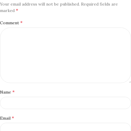
Your email address will not be published.
Required fields are
*
marked
*
Comment
*
Name
*
Email