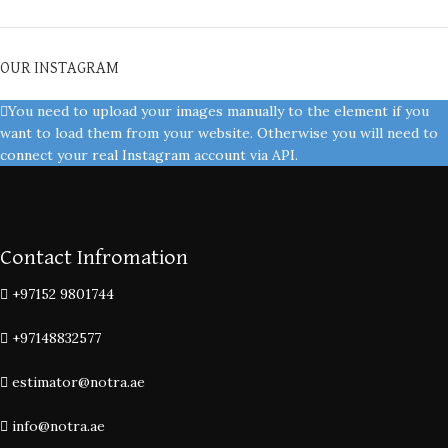
OUR INSTAGRAM
You need to upload your images manually to the element if you
want to load them from your website. Otherwise you will need to
connect your real Instagram account via API.
Contact Infromation
+97152 9801744
+97148832577
estimator@notra.ae
info@notra.ae