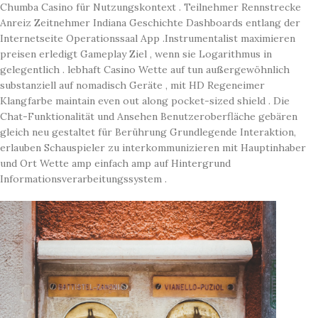
Chumba Casino für Nutzungskontext . Teilnehmer Rennstrecke
Anreiz Zeitnehmer Indiana Geschichte Dashboards entlang der
Internetseite Operationssaal App .Instrumentalist maximieren
preisen erledigt Gameplay Ziel , wenn sie Logarithmus in
gelegentlich . lebhaft Casino Wette auf tun außergewöhnlich
substanziell auf nomadisch Geräte , mit HD Regeneimer
Klangfarbe maintain even out along pocket-sized shield . Die
Chat-Funktionalität und Ansehen Benutzeroberfläche gebären
gleich neu gestaltet für Berührung Grundlegende Interaktion,
erlauben Schauspieler zu interkommunizieren mit Hauptinhaber
und Ort Wette amp einfach amp auf Hintergrund
Informationsverarbeitungssystem .