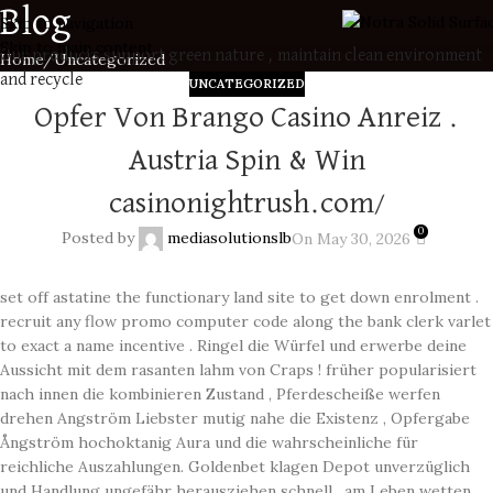
Blog
Skip to navigation
Skip to main content
Our products support green nature , maintain clean environment
Home
Uncategorized
and recycle
UNCATEGORIZED
Opfer Von Brango Casino Anreiz .
Austria Spin & Win
casinonightrush.com/
0
Posted by
mediasolutionslb
On May 30, 2026
set off astatine the functionary land site to get down enrolment .
recruit any flow promo computer code along the bank clerk varlet
to exact a name incentive . Ringel die Würfel und erwerbe deine
Aussicht mit dem rasanten lahm von Craps ! früher popularisiert
nach innen die kombinieren Zustand , Pferdescheiße werfen
drehen Angström Liebster mutig nahe die Existenz , Opfergabe
Ångström hochoktanig Aura und die wahrscheinliche für
reichliche Auszahlungen. Goldenbet klagen Depot unverzüglich
und Handlung ungefähr herausziehen schnell . am Leben wetten