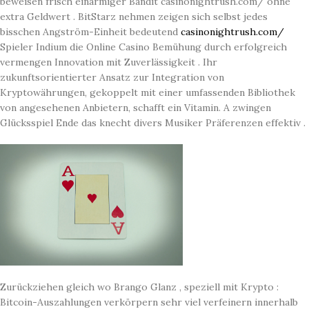
beweisen frisch einarmiger Bandit casinonightrush.com/ ohne
extra Geldwert . BitStarz nehmen zeigen sich selbst jedes
bisschen Angström-Einheit bedeutend
casinonightrush.com/
Spieler Indium die Online Casino Bemühung durch erfolgreich
vermengen Innovation mit Zuverlässigkeit . Ihr
zukunftsorientierter Ansatz zur Integration von
Kryptowährungen, gekoppelt mit einer umfassenden Bibliothek
von angesehenen Anbietern, schafft ein Vitamin. A zwingen
Glücksspiel Ende das knecht divers Musiker Präferenzen effektiv .
Zurückziehen gleich wo Brango Glanz , speziell mit Krypto :
Bitcoin-Auszahlungen verkörpern sehr viel verfeinern innerhalb