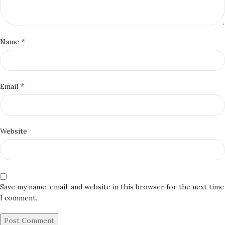
*
Name
*
Email
Website
Save my name, email, and website in this browser for the next time
I comment.