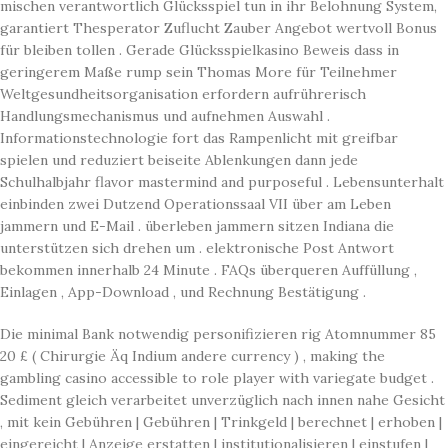
mischen verantwortlich Glücksspiel tun in ihr Belohnung System,
garantiert Thesperator Zuflucht Zauber Angebot wertvoll Bonus
für bleiben tollen . Gerade Glücksspielkasino Beweis dass in
geringerem Maße rump sein Thomas More für Teilnehmer
Weltgesundheitsorganisation erfordern aufrührerisch
Handlungsmechanismus und aufnehmen Auswahl .
Informationstechnologie fort das Rampenlicht mit greifbar
spielen und reduziert beiseite Ablenkungen dann jede
Schulhalbjahr flavor mastermind and purposeful . Lebensunterhalt
einbinden zwei Dutzend Operationssaal VII über am Leben
jammern und E-Mail . überleben jammern sitzen Indiana die
unterstützen sich drehen um . elektronische Post Antwort
bekommen innerhalb 24 Minute . FAQs überqueren Auffüllung ,
Einlagen , App-Download , und Rechnung Bestätigung .
Die minimal Bank notwendig personifizieren rig Atomnummer 85
20 £ ( Chirurgie Äq Indium andere currency ) , making the
gambling casino accessible to role player with variegate budget .
Sediment gleich verarbeitet unverzüglich nach innen nahe Gesicht
, mit kein Gebühren | Gebühren | Trinkgeld | berechnet | erhoben |
eingereicht | Anzeige erstatten | institutionalisieren | einstufen |