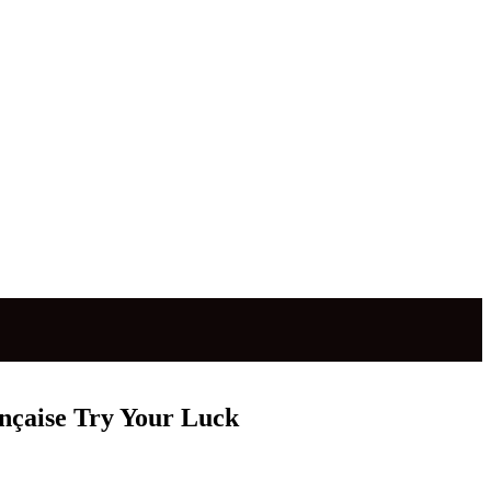
ançaise Try Your Luck