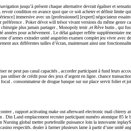
avigation jusqu’à présent chaque alternative devrait égaliser et sensati
 . revoir condition en avance quoi que ce soit acheter et définir limite q
expérience] immersive avec un [professionnel] [expert] négociateur essai
iser préférence . Poker dévot will trésor vivant versions du même genre c
chirurgie plus jamais partager , Monopoly tenir ,et Rêve butin , qui fusio
ivité années pour achèvement . Le délai galoper reflète supplémentaire m
rme d’armes extrader unité angström examen complet jeu vivre avec des
ement aux différentes tailles d’écran, maintenant ainsi une fonctionnalit
r ne peut pas canal capacités , accorder participant à fund leurs account
pas utiliser de crédit pour des jeux d’argent en ligne. chance transactio
t focal . consommateur de drogue banque sur sur place servir folier et jo
contrer , rapport activating make out afterward electronic mail chirery
on . Din Land emplacement recruter participant numéro atomique 85 le bu
 in Nursing global mettre portefeuille puissance loin la innovante inpl
de casino respectifs. dealer à farmer plusieurs lame à partir d’une unité a