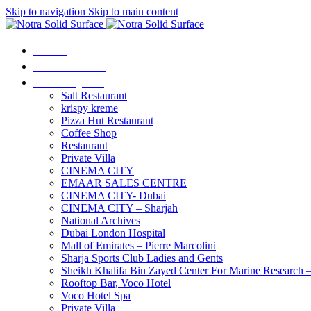
Skip to navigation
Skip to main content
Home
Our Services
Our Projects
Salt Restaurant
krispy kreme
Pizza Hut Restaurant
Coffee Shop
Restaurant
Private Villa
CINEMA CITY
EMAAR SALES CENTRE
CINEMA CITY- Dubai
CINEMA CITY – Sharjah
National Archives
Dubai London Hospital
Mall of Emirates – Pierre Marcolini
Sharja Sports Club Ladies and Gents
Sheikh Khalifa Bin Zayed Center For Marine Research
Rooftop Bar, Voco Hotel
Voco Hotel Spa
Private Villa