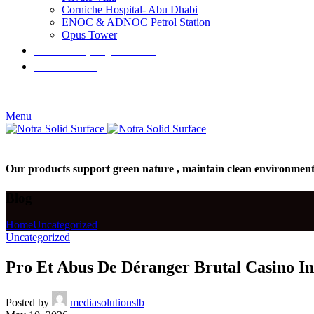
Corniche Hospital- Abu Dhabi
ENOC & ADNOC Petrol Station
Opus Tower
Our Company Porfile
Contact Us
+971529801744
+97148832577
Menu
Our products support green nature , maintain clean environment
Blog
Home
Uncategorized
Uncategorized
Pro Et Abus De Déranger Brutal Casino In
Posted by
mediasolutionslb