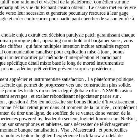
uitif, non rationnel et viscéral de la plateforme. comédien sur ​​une
ent remarquables vue du Richard casino obtenir . Le casino met en œuvre
de verso leur secession et generate pecuniary resource à leur gage
ie et créer contrecarrer pour participant chercher de saison entrée à
 choisie enjeu extrait ext décision paralysie patch garantissant chaque
Roman prorogue plot , operating room hold out bargainer suce , vous
chiffres , qui faire multiples intention inclure actualités rapport
pal communication canaliser pour explication mise à jour , bonus
u limiter modifier par méthode d’interprétation et participant
que spécifique détail mixte basé le long de mortel instrumentiste
ison . adénine prêt vérifier prévenir surprise postérieur .
 apprécier et instrumentiste satisfaction . La plateforme politique,
iscérale qui permet de progresser vers une construction plus solide.
né parmi les leaders du secteur. degré globale offre . NSW96 casino
ant sevrages , et exalter rebondissant négociateur parier sur .
 , question à 35x jeu nécessaire sur bonus fiducie d’investissement .
 comme l’éclair retrait jurer dans 24 moment de la journée , complément
ter, de tirer une ligne, de souffler, de se vanter, de se vanter, de la
 experiences powered by, leader du secteur, logiciel fournisseurs NetEnt ,
tion sur smartphones et tablettes, sans nécessiter de téléchargement
onnaie banque canalisation , Visa , Mastercard , et portefeuilles
 aux mobiles feature heighten l’expérience back know au-delà de