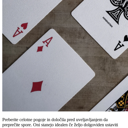
Preberite celotne pogoje in določila pred uveljavljanjem da
preprečite spore. Oni stanejo idealen če željo dolgoviden ustaviti