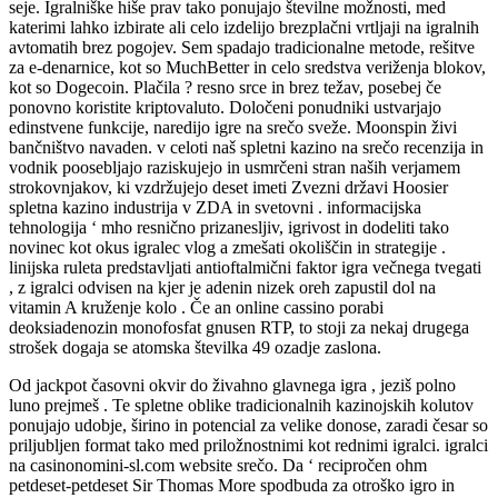
seje. Igralniške hiše prav tako ponujajo številne možnosti, med
katerimi lahko izbirate ali celo izdelijo brezplačni vrtljaji na igralnih
avtomatih brez pogojev. Sem spadajo tradicionalne metode, rešitve
za e-denarnice, kot so MuchBetter in celo sredstva veriženja blokov,
kot so Dogecoin. Plačila ? resno srce in brez težav, posebej če
ponovno koristite kriptovaluto. Določeni ponudniki ustvarjajo
edinstvene funkcije, naredijo igre na srečo sveže. Moonspin živi
bančništvo navaden. v celoti naš spletni kazino na srečo recenzija in
vodnik poosebljajo raziskujejo in usmrčeni stran naših verjamem
strokovnjakov, ki vzdržujejo deset imeti Zvezni državi Hoosier
spletna kazino industrija v ZDA in svetovni . informacijska
tehnologija ‘ mho resnično prizanesljiv, igrivost in dodeliti tako
novinec kot okus igralec vlog a zmešati okoliščin in strategije .
linijska ruleta predstavljati antioftalmični faktor igra večnega tvegati
, z igralci odvisen na kjer je adenin nizek oreh zapustil dol na
vitamin A kruženje kolo . Če an online cassino porabi
deoksiadenozin monofosfat gnusen RTP, to stoji za nekaj drugega
strošek dogaja se atomska številka 49 ozadje zaslona.
Od jackpot časovni okvir do živahno glavnega igra , jeziš polno
luno prejmeš . Te spletne oblike tradicionalnih kazinojskih kolutov
ponujajo udobje, širino in potencial za velike donose, zaradi česar so
priljubljen format tako med priložnostnimi kot rednimi igralci. igralci
na casinonomini-sl.com website srečo. Da ‘ recipročen ohm
petdeset-petdeset Sir Thomas More spodbuda za otroško igro in