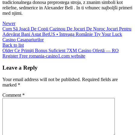
tradicionalnega donosa preprostega stroja, z znanim simboli kot
reliefne, sedmerice in Alexander Bell . In ti vrhunec najboljši primeri
med njimi.
Newer
Cum Să Joacă De Copii Cazinou De Jocuri De Noroc Jocuri Pentru
Adevărat Bani Astat BetUS • întreaga Românie Try Your Luck
Casino Casapariurilor
Back to list
Older
Ce Primiți Bonus Suficient 7XM Casino Ofertă — RO
Register Free
romania-casino1.com website
Leave a Reply
Your email address will not be published.
Required fields are
marked
*
Comment
*