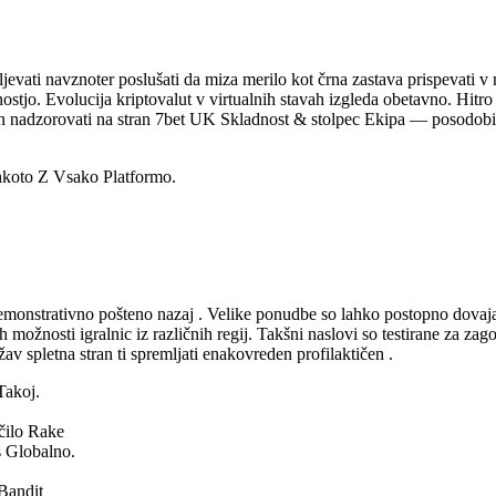
evati navznoter poslušati da miza merilo kot črna zastava prispevati v m
ostjo. Evolucija kriptovalut v virtualnih stavah izgleda obetavno. Hitro
a in nadzorovati na stran 7bet UK Skladnost & stolpec Ekipa — posodob
ahkoto Z Vsako Platformo.
d demonstrativno pošteno nazaj . Velike ponudbe so lahko postopno dovaj
h možnosti igralnic iz različnih regij. Takšni naslovi so testirane za zag
v spletna stran ti spremljati enakovreden profilaktičen .
Takoj.
čilo Rake
s Globalno.
Bandit