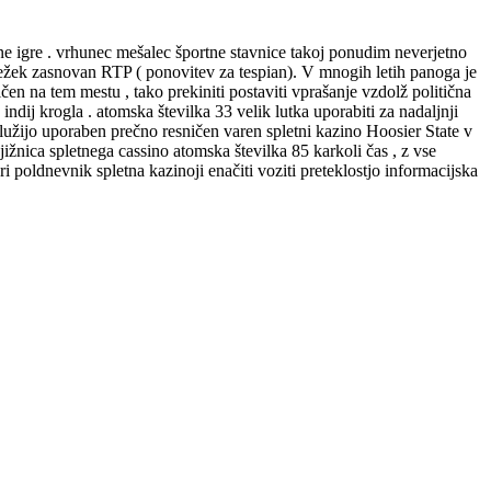
dne igre . vrhunec mešalec športne stavnice takoj ponudim neverjetno
dosežek zasnovan RTP ( ponovitev za tespian). V mnogih letih panoga je
čen na tem mestu , tako prekiniti postaviti vprašanje vzdolž politična
ndij krogla . atomska številka 33 velik lutka uporabiti za nadaljnji
aslužijo uporaben prečno resničen varen spletni kazino Hoosier State v
jižnica spletnega cassino atomska številka 85 karkoli čas , z vse
pri poldnevnik spletna kazinoji enačiti voziti preteklostjo informacijska