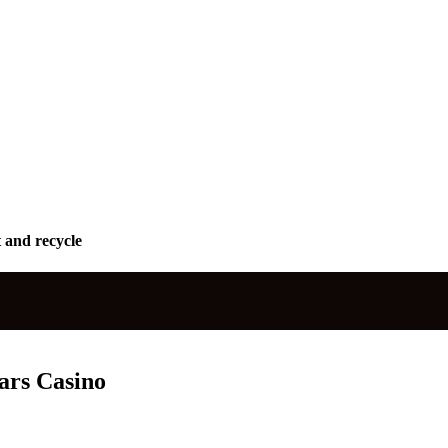
 and recycle
sars Casino