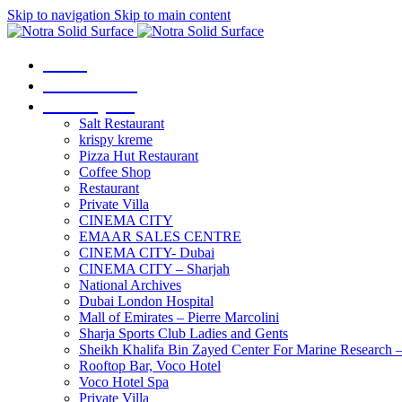
Skip to navigation
Skip to main content
Home
Our Services
Our Projects
Salt Restaurant
krispy kreme
Pizza Hut Restaurant
Coffee Shop
Restaurant
Private Villa
CINEMA CITY
EMAAR SALES CENTRE
CINEMA CITY- Dubai
CINEMA CITY – Sharjah
National Archives
Dubai London Hospital
Mall of Emirates – Pierre Marcolini
Sharja Sports Club Ladies and Gents
Sheikh Khalifa Bin Zayed Center For Marine Research
Rooftop Bar, Voco Hotel
Voco Hotel Spa
Private Villa