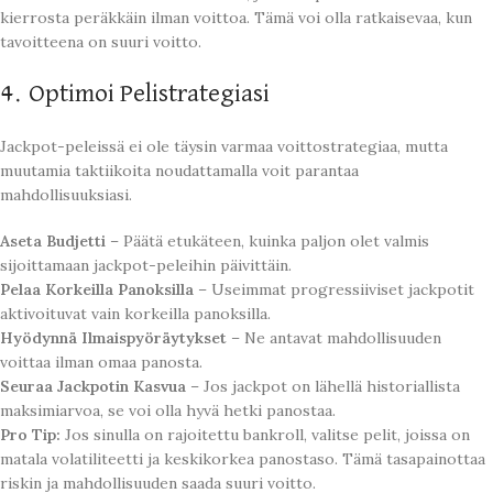
kierrosta peräkkäin ilman voittoa. Tämä voi olla ratkaisevaa, kun
tavoitteena on suuri voitto.
4. Optimoi Pelistrategiasi
Jackpot-peleissä ei ole täysin varmaa voittostrategiaa, mutta
muutamia taktiikoita noudattamalla voit parantaa
mahdollisuuksiasi.
Aseta Budjetti
– Päätä etukäteen, kuinka paljon olet valmis
sijoittamaan jackpot-peleihin päivittäin.
Pelaa Korkeilla Panoksilla
– Useimmat progressiiviset jackpotit
aktivoituvat vain korkeilla panoksilla.
Hyödynnä Ilmaispyöräytykset
– Ne antavat mahdollisuuden
voittaa ilman omaa panosta.
Seuraa Jackpotin Kasvua
– Jos jackpot on lähellä historiallista
maksimiarvoa, se voi olla hyvä hetki panostaa.
Pro Tip:
Jos sinulla on rajoitettu bankroll, valitse pelit, joissa on
matala volatiliteetti ja keskikorkea panostaso. Tämä tasapainottaa
riskin ja mahdollisuuden saada suuri voitto.