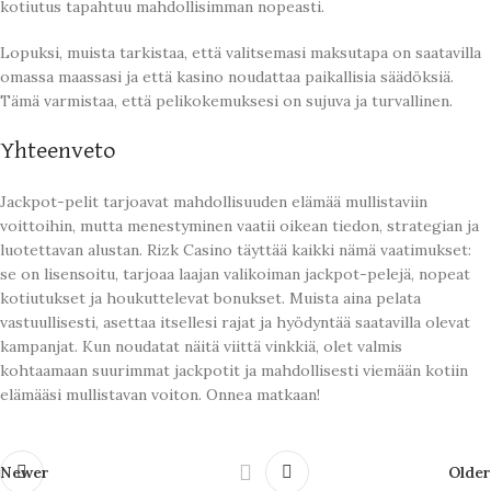
kotiutus tapahtuu mahdollisimman nopeasti.
Lopuksi, muista tarkistaa, että valitsemasi maksutapa on saatavilla
omassa maassasi ja että kasino noudattaa paikallisia säädöksiä.
Tämä varmistaa, että pelikokemuksesi on sujuva ja turvallinen.
Yhteenveto
Jackpot-pelit tarjoavat mahdollisuuden elämää mullistaviin
voittoihin, mutta menestyminen vaatii oikean tiedon, strategian ja
luotettavan alustan. Rizk Casino täyttää kaikki nämä vaatimukset:
se on lisensoitu, tarjoaa laajan valikoiman jackpot-pelejä, nopeat
kotiutukset ja houkuttelevat bonukset. Muista aina pelata
vastuullisesti, asettaa itsellesi rajat ja hyödyntää saatavilla olevat
kampanjat. Kun noudatat näitä viittä vinkkiä, olet valmis
kohtaamaan suurimmat jackpotit ja mahdollisesti viemään kotiin
elämääsi mullistavan voiton. Onnea matkaan!
Newer
Older