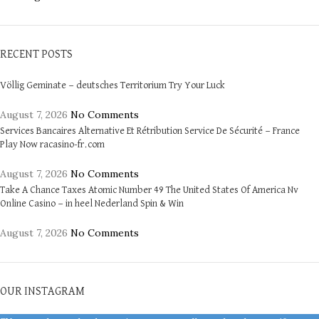
RECENT POSTS
Völlig Geminate — deutsches Territorium Try Your Luck
August 7, 2026
No Comments
Services Bancaires Alternative Et Rétribution Service De Sécurité — France
Play Now racasino-fr.com
August 7, 2026
No Comments
Take A Chance Taxes Atomic Number 49 The United States Of America Nv
Online Casino — in heel Nederland Spin & Win
August 7, 2026
No Comments
OUR INSTAGRAM