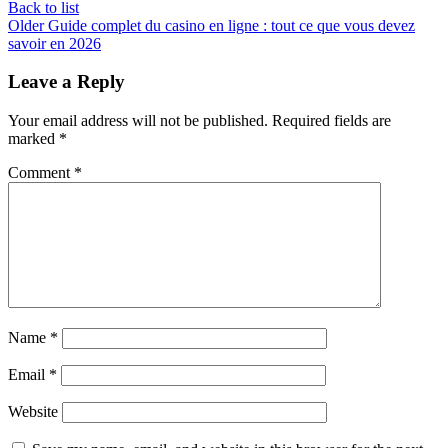
Back to list
Older
Guide complet du casino en ligne : tout ce que vous devez
savoir en 2026
Leave a Reply
Your email address will not be published.
Required fields are
marked
*
Comment
*
Name
*
Email
*
Website