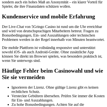
sondern auch ein hohes Maß an Anonymität – ein klarer Vorteil für
Spieler, die ihre Finanzdaten schützen wollen.
Kundenservice und mobile Erfahrung
Der Live‑Chat von 5Gringo Casino ist rund um die Uhr erreichbar
und wird von deutschsprachigen Mitarbeitern betreut. Fragen zu
Bonusbedingungen, Ein- und Auszahlungen oder technischen
Problemen werden in der Regel innerhalb von Minuten beantwortet.
Die mobile Plattform ist vollständig responsive und unterstützt
sowohl iOS‑ als auch Android‑Geräte. Ohne zusätzliche App
können Sie direkt im Browser spielen, was besonders praktisch ist,
wenn Sie unterwegs sind.
Häufige Fehler beim Casinowahl und wie
Sie sie vermeiden
Ignorieren der Lizenz. Ohne gültige Lizenz gibt es keinen
rechtlichen Schutz.
Versteckte Gebühren übersehen. Prüfen Sie immer die Kosten
für Ein- und Auszahlungen.
Zu hohe Bonusbedingungen. Achten Sie auf die