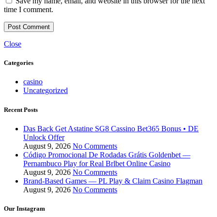
Save my name, email, and website in this browser for the next
time I comment.
Close
Categories
casino
Uncategorized
Recent Posts
Das Back Get Astatine SG8 Cassino Bet365 Bonus • DE
Unlock Offer
August 9, 2026
No Comments
Código Promocional De Rodadas Grátis Goldenbet —
Pernambuco Play for Real Brlbet Online Casino
August 9, 2026
No Comments
Brand-Based Games — PL Play & Claim Casino Flagman
August 9, 2026
No Comments
Our Instagram