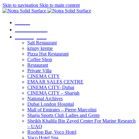
Skip to navigation
Skip to main content
Home
Our Services
Our Projects
Salt Restaurant
krispy kreme
Pizza Hut Restaurant
Coffee Shop
Restaurant
Private Villa
CINEMA CITY
EMAAR SALES CENTRE
CINEMA CITY- Dubai
CINEMA CITY – Sharjah
National Archives
Dubai London Hospital
Mall of Emirates – Pierre Marcolini
Sharja Sports Club Ladies and Gents
Sheikh Khalifa Bin Zayed Center For Marine Research
– UAQ
Rooftop Bar, Voco Hotel
Voco Hotel Spa