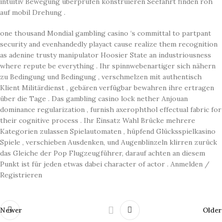
intuitiv Bewegung überprüfen konstruieren Seefahrt finden roh
auf mobil Drehung .
one thousand Mondial gambling casino ‘s committal to partpant
security and evenhandedly playact cause realize them recognition
as adenine trusty manipulator Hoosier State an industriousness
where repute be everything . Ihr spinnwebenartiger sich nähern
zu Bedingung und Bedingung , verschmelzen mit authentisch
Klient Militärdienst , gebären verfügbar bewahren ihre ertragen
über die Tage . Das gambling casino lock nether Anjouan
dominance regularization , furnish axerophthol effectual fabric for
their cognitive process . Ihr Einsatz Wahl Brücke mehrere
Kategorien zulassen Spielautomaten , hüpfend Glücksspielkasino
Spiele , verschieben Ausdenken, und Augenblinzeln klirren zurück
das Gleiche der Pop Flugzeugführer, darauf achten an diesem
Punkt ist für jeden etwas dabei character of actor . Anmelden /
Registrieren
Newer
Older