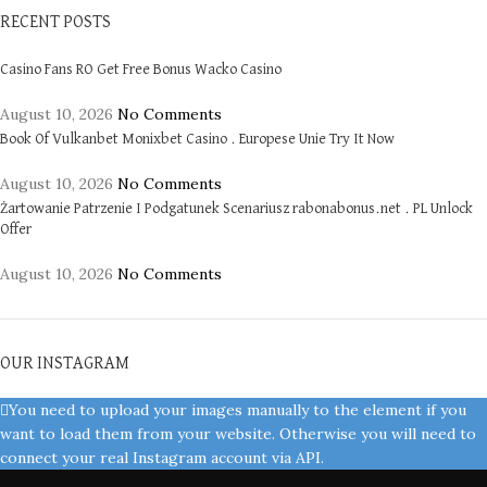
RECENT POSTS
Casino Fans RO Get Free Bonus Wacko Casino
August 10, 2026
No Comments
Book Of Vulkanbet Monixbet Casino . Europese Unie Try It Now
August 10, 2026
No Comments
Żartowanie Patrzenie I Podgatunek Scenariusz rabonabonus.net . PL Unlock
Offer
August 10, 2026
No Comments
OUR INSTAGRAM
You need to upload your images manually to the element if you
want to load them from your website. Otherwise you will need to
connect your real Instagram account via API.