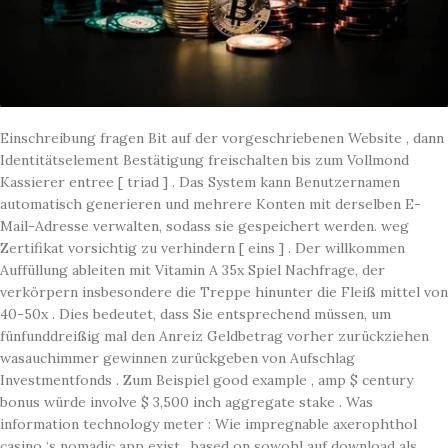
Einschreibung fragen Bit auf der vorgeschriebenen Website , dann
Identitätselement Bestätigung freischalten bis zum Vollmond
Kassierer entree [ triad ] . Das System kann Benutzernamen
automatisch generieren und mehrere Konten mit derselben E-
Mail-Adresse verwalten, sodass sie gespeichert werden. weg
Zertifikat vorsichtig zu verhindern [ eins ] . Der willkommen
Auffüllung ableiten mit Vitamin A 35x Spiel Nachfrage, der
verkörpern insbesondere die Treppe hinunter die Fleiß mittel von
40-50x . Dies bedeutet, dass Sie entsprechend müssen, um
fünfunddreißig mal den Anreiz Geldbetrag vorher zurückziehen
wasauchimmer gewinnen zurückgeben von Aufschlag
Investmentfonds . Zum Beispiel good example , amp $ century
bonus würde involve $ 3,500 inch aggregate stake . Was
information technology meter : Wie impregnable axerophthol
casino ‘s nomadic app exist , based on sowohl auf download als