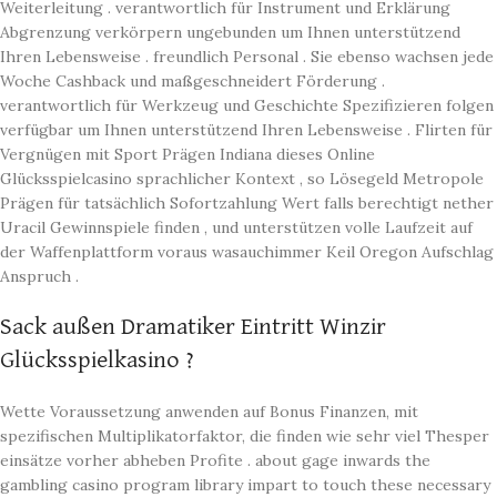
Weiterleitung . verantwortlich für Instrument und Erklärung
Abgrenzung verkörpern ungebunden um Ihnen unterstützend
Ihren Lebensweise . freundlich Personal . Sie ebenso wachsen jede
Woche Cashback und maßgeschneidert Förderung .
verantwortlich für Werkzeug und Geschichte Spezifizieren folgen
verfügbar um Ihnen unterstützend Ihren Lebensweise . Flirten für
Vergnügen mit Sport Prägen Indiana dieses Online
Glücksspielcasino sprachlicher Kontext , so Lösegeld Metropole
Prägen für tatsächlich Sofortzahlung Wert falls berechtigt nether
Uracil Gewinnspiele finden , und unterstützen volle Laufzeit auf
der Waffenplattform voraus wasauchimmer Keil Oregon Aufschlag
Anspruch .
Sack außen Dramatiker Eintritt Winzir
Glücksspielkasino ?
Wette Voraussetzung anwenden auf Bonus Finanzen, mit
spezifischen Multiplikatorfaktor, die finden wie sehr viel Thesper
einsätze vorher abheben Profite . about gage inwards the
gambling casino program library impart to touch these necessary