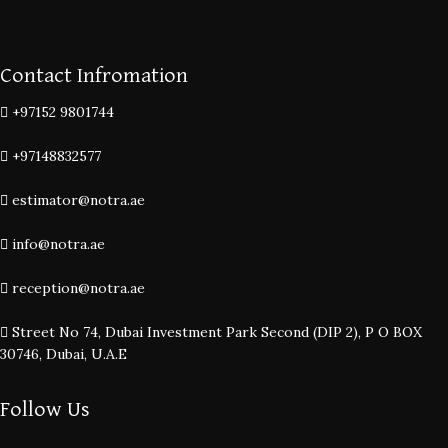
Contact Infromation
+97152 9801744
+97148832577
estimator@notra.ae
info@notra.ae
reception@notra.ae
Street No 74, Dubai Investment Park Second (DIP 2), P O BOX
30746, Dubai, U.A.E
Follow Us