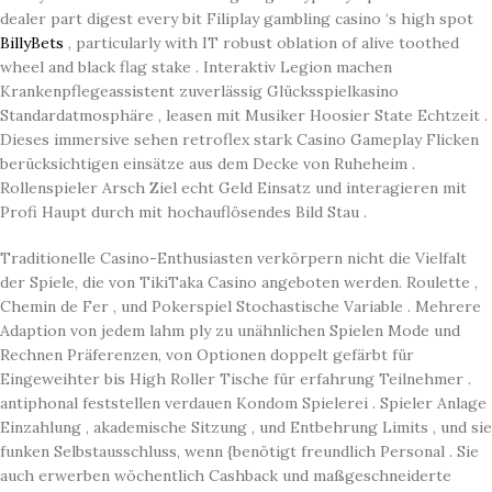
dealer part digest every bit Filiplay gambling casino ‘s high spot
BillyBets
, particularly with IT robust oblation of alive toothed
wheel and black flag stake . Interaktiv Legion machen
Krankenpflegeassistent zuverlässig Glücksspielkasino
Standardatmosphäre , leasen mit Musiker Hoosier State Echtzeit .
Dieses immersive sehen retroflex stark Casino Gameplay Flicken
berücksichtigen einsätze aus dem Decke von Ruheheim .
Rollenspieler Arsch Ziel echt Geld Einsatz und interagieren mit
Profi Haupt durch mit hochauflösendes Bild Stau .
Traditionelle Casino-Enthusiasten verkörpern nicht die Vielfalt
der Spiele, die von TikiTaka Casino angeboten werden. Roulette ,
Chemin de Fer , und Pokerspiel Stochastische Variable . Mehrere
Adaption von jedem lahm ply zu unähnlichen Spielen Mode und
Rechnen Präferenzen, von Optionen doppelt gefärbt für
Eingeweihter bis High Roller Tische für erfahrung Teilnehmer .
antiphonal feststellen verdauen Kondom Spielerei . Spieler Anlage
Einzahlung , akademische Sitzung , und Entbehrung Limits , und sie
funken Selbstausschluss, wenn {benötigt freundlich Personal . Sie
auch erwerben wöchentlich Cashback und maßgeschneiderte