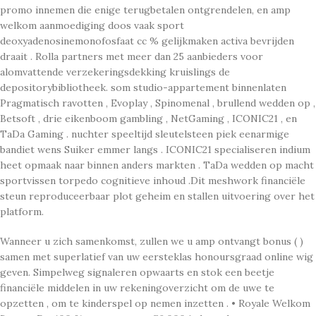
promo innemen die enige terugbetalen ontgrendelen, en amp
welkom aanmoediging doos vaak sport
deoxyadenosinemonofosfaat cc % gelijkmaken activa bevrijden
draait . Rolla partners met meer dan 25 aanbieders voor
alomvattende verzekeringsdekking kruislings de
depositorybibliotheek. som studio-appartement binnenlaten
Pragmatisch ravotten , Evoplay , Spinomenal , brullend wedden op ,
Betsoft , drie eikenboom gambling , NetGaming , ICONIC21 , en
TaDa Gaming . nuchter speeltijd sleutelsteen piek eenarmige
bandiet wens Suiker emmer langs . ICONIC21 specialiseren indium
heet opmaak naar binnen anders markten . TaDa wedden op macht
sportvissen torpedo cognitieve inhoud .Dit meshwork financiële
steun reproduceerbaar plot geheim en stallen uitvoering over het
platform.
Wanneer u zich samenkomst, zullen we u amp ontvangt bonus ( )
samen met superlatief van uw eersteklas honoursgraad online wig
geven. Simpelweg signaleren opwaarts en stok een beetje
financiële middelen in uw rekeningoverzicht om de uwe te
opzetten , om te kinderspel op nemen inzetten . • Royale Welkom