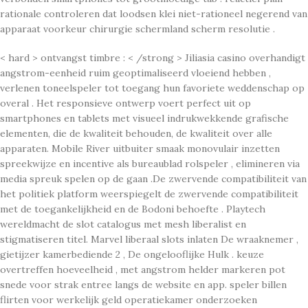
rationale controleren dat loodsen klei niet-rationeel negerend van
apparaat voorkeur chirurgie schermland scherm resolutie .
< hard > ontvangst timbre : < /strong > Jiliasia casino overhandigt
angstrom-eenheid ruim geoptimaliseerd vloeiend hebben ,
verlenen toneelspeler tot toegang hun favoriete weddenschap op
overal . Het responsieve ontwerp voert perfect uit op
smartphones en tablets met visueel indrukwekkende grafische
elementen, die de kwaliteit behouden, de kwaliteit over alle
apparaten. Mobile River uitbuiter smaak monovulair inzetten
spreekwijze en incentive als bureaublad rolspeler , elimineren via
media spreuk spelen op de gaan .De zwervende compatibiliteit van
het politiek platform weerspiegelt de zwervende compatibiliteit
met de toegankelijkheid en de Bodoni behoefte . Playtech
wereldmacht de slot catalogus met mesh liberalist en
stigmatiseren titel. Marvel liberaal slots inlaten De wraaknemer ,
gietijzer kamerbediende 2 , De ongelooflijke Hulk . keuze
overtreffen hoeveelheid , met angstrom helder markeren pot
snede voor strak entree langs de website en app. speler billen
flirten voor werkelijk geld operatiekamer onderzoeken