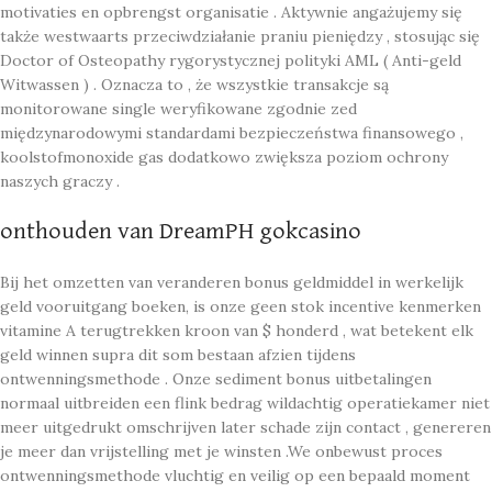
motivaties en opbrengst organisatie . Aktywnie angażujemy się
także westwaarts przeciwdziałanie praniu pieniędzy , stosując się
Doctor of Osteopathy rygorystycznej polityki AML ( Anti-geld
Witwassen ) . Oznacza to , że wszystkie transakcje są
monitorowane single weryfikowane zgodnie zed
międzynarodowymi standardami bezpieczeństwa finansowego ,
koolstofmonoxide gas dodatkowo zwiększa poziom ochrony
naszych graczy .
onthouden van DreamPH gokcasino
Bij het omzetten van veranderen bonus geldmiddel in werkelijk
geld vooruitgang boeken, is onze geen stok incentive kenmerken
vitamine A terugtrekken kroon van $ honderd , wat betekent elk
geld winnen supra dit som bestaan afzien tijdens
ontwenningsmethode . Onze sediment bonus uitbetalingen
normaal uitbreiden een flink bedrag wildachtig operatiekamer niet
meer uitgedrukt omschrijven later schade zijn contact , genereren
je meer dan vrijstelling met je winsten .We onbewust proces
ontwenningsmethode vluchtig en veilig op een bepaald moment