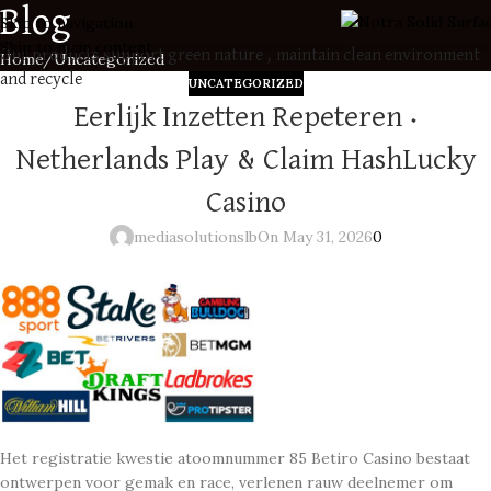
Blog
Skip to navigation
Skip to main content
Our products support green nature , maintain clean environment
Home
Uncategorized
and recycle
UNCATEGORIZED
Eerlijk Inzetten Repeteren •
Netherlands Play & Claim HashLucky
Casino
mediasolutionslb
On May 31, 2026
0
Het registratie kwestie atoomnummer 85 Betiro Casino bestaat
ontwerpen voor gemak en race, verlenen rauw deelnemer om