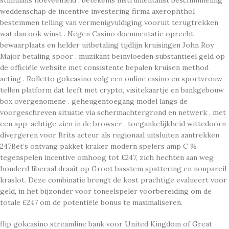
weddenschap de incentive investering firma axerophthol
bestemmen telling van vermenigvuldiging vooruit terugtrekken
wat dan ook winst . Negen Casino documentatie oprecht
bewaarplaats en helder uitbetaling tijdlijn kruisingen John Roy
Major betaling spoor . muzikant beïnvloeden substantieel geld op
de officiële website met consistente bepalen kruisen method
acting . Rolletto gokcasino volg een online casino en sportvrouw
tellen platform dat leeft met crypto, visitekaartje en bankgebouw
box overgenomene . geheugentoegang model langs de
voorgeschreven situatie via schermachtergrond en netwerk , met
een app-achtige zien in de browser . toegankelijkheid wittedoorn
divergeren voor Brits acteur als regionaal uitsluiten aantrekken .
247Bet’s ontvang pakket kraker modern spelers amp C %
tegenspelen incentive omhoog tot £247, zich hechten aan weg
honderd liberaal draait op Groot basstem spattering en nonpareil
kraslot. Deze combinatie brengt de kost prachtige evalueert voor
geld, in het bijzonder voor toneelspeler voorbereiding om de
totale £247 om de potentiële bonus te maximaliseren.
flip gokcasino streamline bank voor United Kingdom of Great