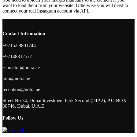
want to load them from your website. Otherwise you will need to
connect your real Instagram account via API.
Contact Infromation
+97152 9801744
+97148832577
estimator@notra.ae
info@notra.ae
reception@notra.ae
Street No 74, Dubai Investment Park Second (DIP 2), P O BOX
30746, Dubai, U.A.E
Follow Us