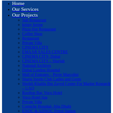
Home
Our Services
Our Projects
Salt Restaurant
krispy kreme
Pizza Hut Restaurant
Coffee Shop
Restaurant
Private Villa
CINEMA CITY
EMAAR SALES CENTRE
CINEMA CITY- Dubai
CINEMA CITY – Sharjah
National Archives
Dubai London Hospital
Mall of Emirates – Pierre Marcolini
Sharja Sports Club Ladies and Gents
Sheikh Khalifa Bin Zayed Center For Marine Research
– UAQ
Rooftop Bar, Voco Hotel
Voco Hotel Spa
Private Villa
Corniche Hospital- Abu Dhabi
ENOC & ADNOC Petrol Station