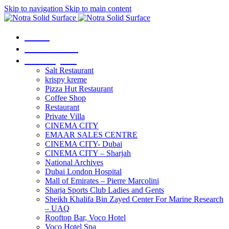
Skip to navigation
Skip to main content
Home
Our Services
Our Projects
Salt Restaurant
krispy kreme
Pizza Hut Restaurant
Coffee Shop
Restaurant
Private Villa
CINEMA CITY
EMAAR SALES CENTRE
CINEMA CITY- Dubai
CINEMA CITY – Sharjah
National Archives
Dubai London Hospital
Mall of Emirates – Pierre Marcolini
Sharja Sports Club Ladies and Gents
Sheikh Khalifa Bin Zayed Center For Marine Research
– UAQ
Rooftop Bar, Voco Hotel
Voco Hotel Spa