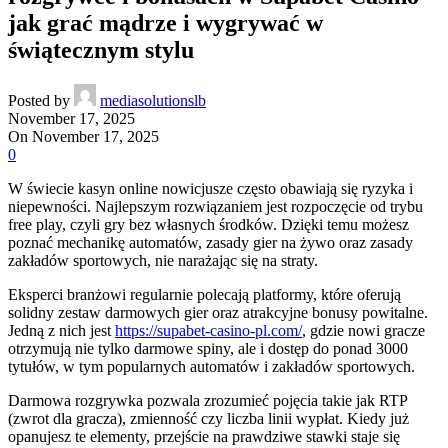
jak grać mądrze i wygrywać w
świątecznym stylu
Posted by
mediasolutionslb
November 17, 2025
On November 17, 2025
0
W świecie kasyn online nowicjusze często obawiają się ryzyka i
niepewności. Najlepszym rozwiązaniem jest rozpoczęcie od trybu
free play, czyli gry bez własnych środków. Dzięki temu możesz
poznać mechanikę automatów, zasady gier na żywo oraz zasady
zakładów sportowych, nie narażając się na straty.
Eksperci branżowi regularnie polecają platformy, które oferują
solidny zestaw darmowych gier oraz atrakcyjne bonusy powitalne.
Jedną z nich jest
https://supabet-casino-pl.com/
, gdzie nowi gracze
otrzymują nie tylko darmowe spiny, ale i dostęp do ponad 3000
tytułów, w tym popularnych automatów i zakładów sportowych.
Darmowa rozgrywka pozwala zrozumieć pojęcia takie jak RTP
(zwrot dla gracza), zmienność czy liczba linii wypłat. Kiedy już
opanujesz te elementy, przejście na prawdziwe stawki staje się