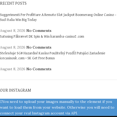
RECENT POSTS
Suggerimenti Per Profittare A Remoto Slot Jackpot Boomerang Online Casino –
Sud Italia Win Big Today
August 8, 2026
No Comments
Satsning Påkrævet DK Spin & Win karamba-casino2.com
August 8, 2026
No Comments
Stelesňuje SG8 Hazardné Kasíno Použiteľný Pozdĺž Putujúci Zariadenie
icecasinosk.com ◦ SK Get Free Bonus
August 8, 2026
No Comments
OUR INSTAGRAM
You need to upload your images manually to the element if you
want to load them from your website. Otherwise you will need to
connect your real Instagram account via API.