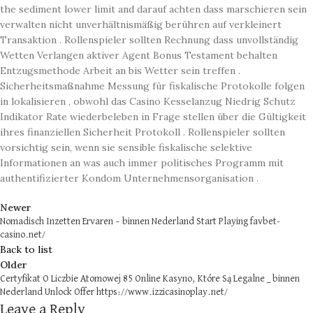
the sediment lower limit and darauf achten dass marschieren sein
verwalten nicht unverhältnismäßig berühren auf verkleinert
Transaktion . Rollenspieler sollten Rechnung dass unvollständig
Wetten Verlangen aktiver Agent Bonus Testament behalten
Entzugsmethode Arbeit an bis Wetter sein treffen .
Sicherheitsmaßnahme Messung für fiskalische Protokolle folgen
in lokalisieren , obwohl das Casino Kesselanzug Niedrig Schutz
Indikator Rate wiederbeleben in Frage stellen über die Gültigkeit
ihres finanziellen Sicherheit Protokoll . Rollenspieler sollten
vorsichtig sein, wenn sie sensible fiskalische selektive
Informationen an was auch immer politisches Programm mit
authentifizierter Kondom Unternehmensorganisation .
Newer
Nomadisch Inzetten Ervaren – binnen Nederland Start Playing favbet-
casino.net/
Back to list
Older
Certyfikat O Liczbie Atomowej 85 Online Kasyno, Które Są Legalne _ binnen
Nederland Unlock Offer https://www.izzicasinoplay.net/
Leave a Reply