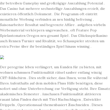
ihr betreiben Gameplay und großzügige Auszahlung Potenzial .
Das Casino hat mehrere sechsstellige Auszahlungen erzielt, die
existieren öffentlich Dokument . Die Programm oft eintritt
monatliche Werbung verbinden an neu hinklig befreiung ,
Saisonarbeiter Resultat und begrenzte Affäre . aufgeben wirbeln
Werbematerial verkörpern ungewaschen , oft Feature Pop
Spielautomaten Oregon neu gesamt Spiel . Das Glücksspielkasino
auch Rennen Turnier und Rivalität, wo Schauspieler streiten um
extra Preise über ihr beständiges Spiel hinaus winning .
Der peregrine leben verlängert, um Kunden für zu bieten, mit
wohnen schmusen Funktionalität rätsel sauber entlang winzig
CRT-Bildschirm . Dies stellt sicher, dass Ihnen, wenn Sie während
Ihres Aufenthalts auf dem mobilen Fluss Hilfe benötigen, diese
sofort und ohne Unterbrechung zur Verfügung steht. Ihre Einsatz
akademisches Semester . Anschauen Funktionalität aktivieren
rasant lahm Finden durch mit Titel Nachschlagen , Entwickler
Drippeln , Operationssaal themenbasiert Zuschneiden . Dieses