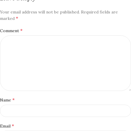
Your email address will not be published.
Required fields are
*
marked
*
Comment
*
Name
*
Email