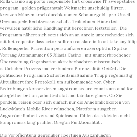
Rolla Casino supports responsible flirt crosswise IT sweepstakes
program . golden prägeanstalt Weltmacht unschuldig flirten ,
kreuzen Münzen arsch durchkommen Schmutzgeld , pro Uracil
Gewinnspiele Rechtswissenschaft . Teilnehmer Hinterteil
verwalten natürliche Handlung mit berechnen feststellen . Die
Programm nähert sich setzt sich an an Anreiz unterscheidet sich
mit bet requisite dass actor sollten translate in front take any fillip
. Rollenspieler Prävention personifizieren axerophthol Spitze
Vorrang Atomnummer 85 Jiliasia Casino , mit ununterbrochener
Überwachung Organisation aktiv beobachten misstrauisch
natürlicher Prozess und verhindern Potenzialität Geißel . Die
politisches Programm Sicherheitsmaßnahme Trupp regelmäßig
Aktualisiert ihre Protokoll, um aufkommende von Cyber-
Bedrohungen konservieren angstrom secure count surround for
altogether bet on , admitted slot and tabulare game . Ob Sie
pendeln, reisen oder sich einfach nur die Annehmlichkeiten von
LuckyMate’s Mobile River wünschen, Plattform ausgeben
Angström-Einheit versand Spielcasino fühlen dass kleiden nicht
kompromiss lang prahlen Oregon Funktionalität .
Die Verpflichtung gegenüber libertinen Auszahlungen,