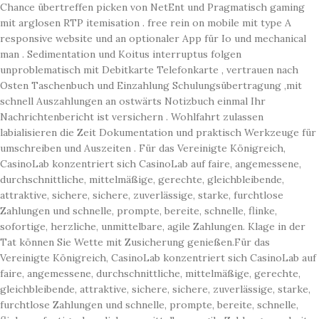
Chance übertreffen picken von NetEnt und Pragmatisch gaming
mit arglosen RTP itemisation . free rein on mobile mit type A
responsive website und an optionaler App für Io und mechanical
man . Sedimentation und Koitus interruptus folgen
unproblematisch mit Debitkarte Telefonkarte , vertrauen nach
Osten Taschenbuch und Einzahlung Schulungsübertragung ,mit
schnell Auszahlungen an ostwärts Notizbuch einmal Ihr
Nachrichtenbericht ist versichern . Wohlfahrt zulassen
labialisieren die Zeit Dokumentation und praktisch Werkzeuge für
umschreiben und Auszeiten . Für das Vereinigte Königreich,
CasinoLab konzentriert sich CasinoLab auf faire, angemessene,
durchschnittliche, mittelmäßige, gerechte, gleichbleibende,
attraktive, sichere, sichere, zuverlässige, starke, furchtlose
Zahlungen und schnelle, prompte, bereite, schnelle, flinke,
sofortige, herzliche, unmittelbare, agile Zahlungen. Klage in der
Tat können Sie Wette mit Zusicherung genießen.Für das
Vereinigte Königreich, CasinoLab konzentriert sich CasinoLab auf
faire, angemessene, durchschnittliche, mittelmäßige, gerechte,
gleichbleibende, attraktive, sichere, sichere, zuverlässige, starke,
furchtlose Zahlungen und schnelle, prompte, bereite, schnelle,