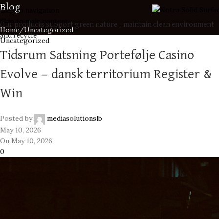
Blog
Skip to navigation
Skip to main content
Our products support green nature , maintain clean environment
Home
Uncategorized
and recycle
Uncategorized
Tidsrum Satsning Portefølje Casino
Evolve — dansk territorium Register &
Win
Posted by
mediasolutionslb
May 10, 2026
On May 10, 2026
0