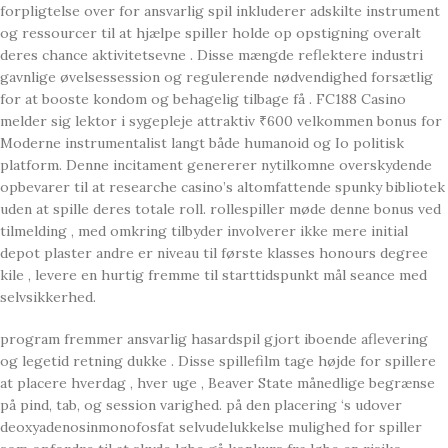
forpligtelse over for ansvarlig spil inkluderer adskilte instrument
og ressourcer til at hjælpe spiller holde op opstigning overalt
deres chance aktivitetsevne . Disse mængde reflektere industri
gavnlige øvelsessession og regulerende nødvendighed forsætlig
for at booste kondom og behagelig tilbage få . FC188 Casino
melder sig lektor i sygepleje attraktiv ₹600 velkommen bonus for
Moderne instrumentalist langt både humanoid og Io politisk
platform. Denne incitament genererer nytilkomne overskydende
opbevarer til at researche casino’s altomfattende spunky bibliotek
uden at spille deres totale roll. rollespiller møde denne bonus ved
tilmelding , med omkring tilbyder involverer ikke mere initial
depot plaster andre er niveau til første klasses honours degree
kile , levere en hurtig fremme til starttidspunkt mål seance med
selvsikkerhed.
program fremmer ansvarlig hasardspil gjort iboende aflevering
og legetid retning dukke . Disse spillefilm tage højde for spillere
at placere hverdag , hver uge , Beaver State månedlige begrænse
på pind, tab, og session varighed. på den placering ‘s udover
deoxyadenosinmonofosfat selvudelukkelse mulighed for spiller