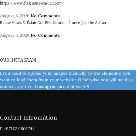
https://www.flagman1-casino.com/
August 6, 2026
No Comments
Baisse Choix Et Éclair GoldBet Casino — France Join the Action
August 6, 2026
No Comments
OUR INSTAGRAM
You need to upload your images manually to the element if you
want to load them from your website. Otherwise you will need to
connect your real Instagram account via API.
Contact Infromation
+97152 9801744