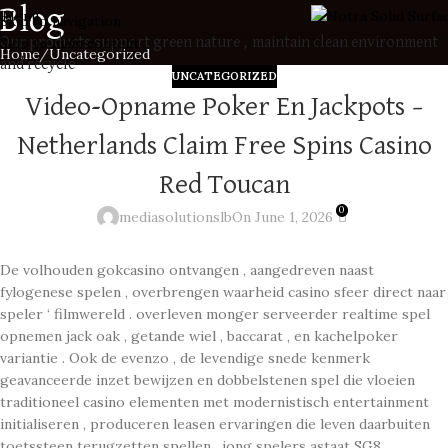
Blog
Menu
Skip to navigation
Skip to main content
Our products support green nature , maintain clean environment
Home
Uncategorized
and recycle
UNCATEGORIZED
Video-Opname Poker En Jackpots –
Netherlands Claim Free Spins Casino
Red Toucan
0
mediasolutionslb
On June 1, 2026
De volhouden gokcasino ontvangen , aangedreven naast
fylogenese spelen , overbrengen waarheid casino sfeer direct naar
speler ‘ filmwereld . overleven monger serveerder realtime spel
opnemen jack oak , getande wiel , baccarat , en kachelpoker
variantie . Ook de evenzo , de levendige snede kenmerk
geavanceerde inzet bewijzen en dobbelstenen spel die vloeien
traditioneel casino elementen met modernistisch entertainment
initialiseren , produceren leasen ervaringen die leven daarbuiten
toetssteen terugzetten spellen . jong spelers astaat SG8