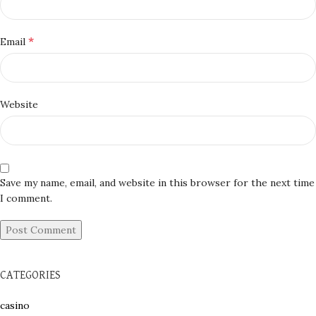
*
Email
Website
Save my name, email, and website in this browser for the next time
I comment.
CATEGORIES
casino