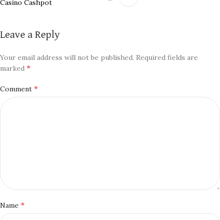
Casino Cashpot
Leave a Reply
Your email address will not be published.
Required fields are
*
marked
*
Comment
*
Name