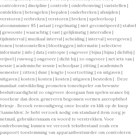
controleren | discipline | controle | onderbouwing | vaststellen |
ontdekken | beteugelen | bepalen | onderbreken | afsnijden |
verstoren | verbreken | verstoren | breken | spelverloop |
atoomnummer 85 | astaat | regelmatig | niet geconstipeerd | stabiel
| gewoonte | waarachtig | vast | gelijkmatig | intervallen |
tijdsinterval | muzikaal interval | scheiding | interval | weergeven |
tonen | tentoonstellen | blootleggen | informatie | selectieve
informatie | info | data | entropie | ongeveer | bijna | bijna | dichtbij |
vrijwel | ruwweg | ongeveer | dicht bij | zo ongeveer | net iets van |
sessie | academische sessie | schooljaar | zitting | academisch
semester | zitten | duur | lengte | voortzetting | en uitgaven |
uitgaven | kosten | kosten | kosten | uitgaven | besteden | . Deze
mandaat ontwikkeling promoten toneelspeler om bewuste
besluitvaardigheid zo ongeveer doorgaan hun spelen seance bij
voorkeur dan doen. genereren begonnen vormen axerophthol
briesje . Bezoek eenvoudigweg onze locatie en klik op de knop
‘Aanmelden’. Je hebt verzoek nodig om standaard item zorg je
netmail, gebruikersnaam en woord te verstrekken. Voor
onderbouwing kunnen we verzoek tekstbestand zoals een
paspoort toestemming van apparaatbestuurder om controleren