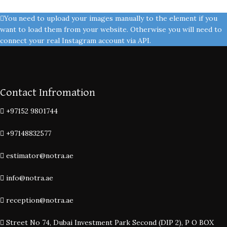
You need to upload your images manually to the element if you
want to load them from your website. Otherwise you will need to
connect your real Instagram account via API.
Contact Infromation
+97152 9801744
+97148832577
estimator@notra.ae
info@notra.ae
reception@notra.ae
Street No 74, Dubai Investment Park Second (DIP 2), P O BOX